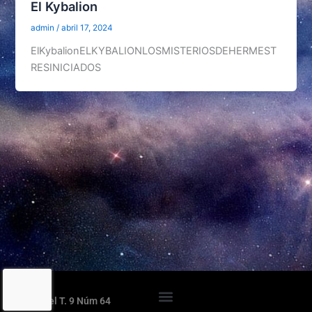
El Kybalion
admin
/
abril 17, 2024
ElKybalionELKYBALIONLOSMISTERIOSDEHERMEST
RESINICIADOS
Orden del T. 9 Núm 64